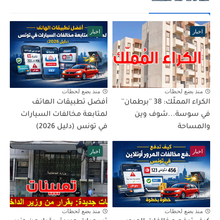
اخبار
اخبار
منذ بضع لحظات
منذ بضع لحظات
الكراء المملّك: 38 ''برطمان''
أفضل تطبيقات الهاتف
في سوسة...شوف وين
لمتابعة مخالفات السيارات
والمساحة
في تونس (دليل 2026)
اخبار
اخبار
منذ بضع لحظات
منذ بضع لحظات