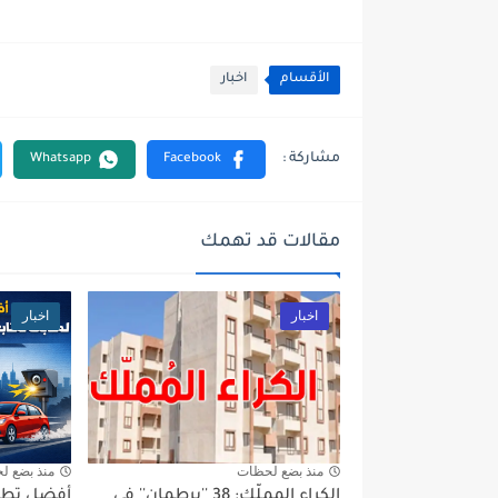
الأقسام
اخبار
مقالات قد تهمك
اخبار
اخبار
منذ بضع لحظات
منذ بضع ل
الكراء المملّك: 38 ''برطمان'' في
أفضل تطبي