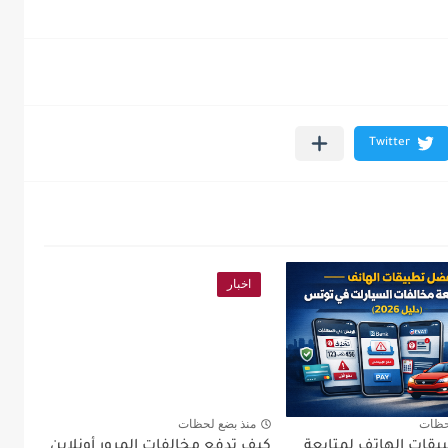
اخبار
حظات
منذ بضع لحظات
قات الهاتف لمتابعة
كيف تدفع مخالفات المرور أونلاين