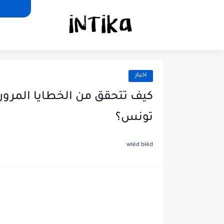
اخبار
كيف تتحقق من الخطايا المروري
تونس؟
wléd bléd