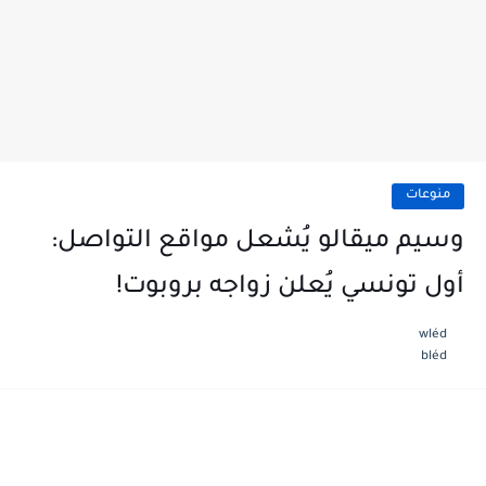
منوعات
وسيم ميقالو يُشعل مواقع التواصل:
أول تونسي يُعلن زواجه بروبوت!
wléd
bléd