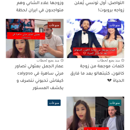
التواصل: أول تونسي يُعلن
وزوجها علاء الشابي وهم
زواجه بروبوت!
متواجدون في ايران لحظة
منوعات
منوعات
منذ بضع لحظات
منذ بضع لحظات
كلمات موجعة من زوجة
عمار الجمل بعثولي تصاور
كافون، كتبتهالو بعد ما فارق
مرتي ساهرة في calypso
الحياة 💔
كيفاش تحبوني نتصرف و
يكشف المستور
منوعات
منوعات