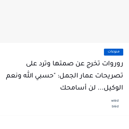
منوعات
روروات تخرج عن صمتها وترد على
تصريحات عمار الجمل: "حسبي الله ونعم
الوكيل... لن أسامحك
wléd
bléd