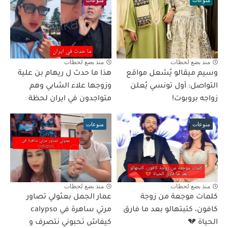
منوعات
منوعات
منذ بضع لحظات
منذ بضع لحظات
وسيم ميقالو يُشعل مواقع
هذا ما حدث ل ريهام بن علية
التواصل: أول تونسي يُعلن
وزوجها علاء الشابي وهم
زواجه بروبوت!
متواجدون في ايران لحظة
منوعات
منوعات
منذ بضع لحظات
منذ بضع لحظات
كلمات موجعة من زوجة
عمار الجمل بعثولي تصاور
كافون، كتبتهالو بعد ما فارق
مرتي ساهرة في calypso
الحياة 💔
كيفاش تحبوني نتصرف و