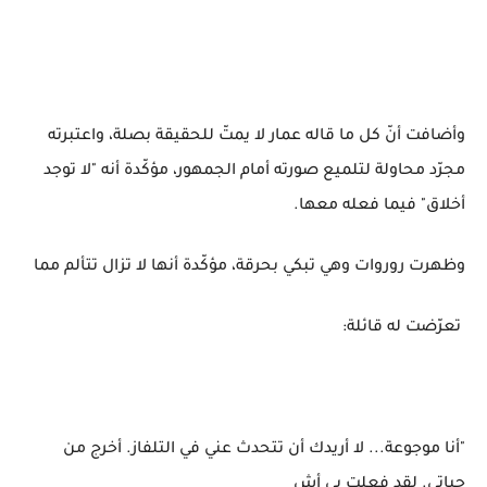
وأضافت أنّ كل ما قاله عمار لا يمتّ للحقيقة بصلة، واعتبرته
مجرّد محاولة لتلميع صورته أمام الجمهور، مؤكّدة أنه "لا توجد
أخلاق" فيما فعله معها.
وظهرت روروات وهي تبكي بحرقة، مؤكّدة أنها لا تزال تتألم مما
تعرّضت له قائلة:
"أنا موجوعة... لا أريدك أن تتحدث عني في التلفاز. أخرج من
حياتي. لقد فعلت بي أش