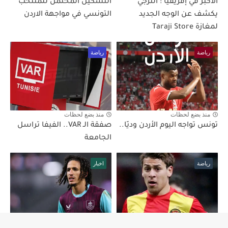
الأكبر في إفريقيا : الترجي
التشكيل المحتمل للمنتخب
يكشف عن الوجه الجديد
التونسي في مواجهة الاردن
لمغازة Taraji Store
رياضة
رياضة
منذ بضع لحظات
منذ بضع لحظات
تونس تواجه اليوم الأردن وديّا..
صفقة الـ VAR.. الفيفا تراسل
الجامعة
رياضة
اخبار
منذ بضع لحظات
منذ بضع لحظات