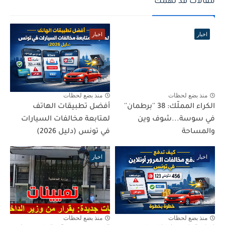
مقالات قد تهمك
اخبار
اخبار
منذ بضع لحظات
منذ بضع لحظات
الكراء المملّك: 38 ''برطمان''
أفضل تطبيقات الهاتف
في سوسة...شوف وين
لمتابعة مخالفات السيارات
والمساحة
في تونس (دليل 2026)
اخبار
اخبار
منذ بضع لحظات
منذ بضع لحظات