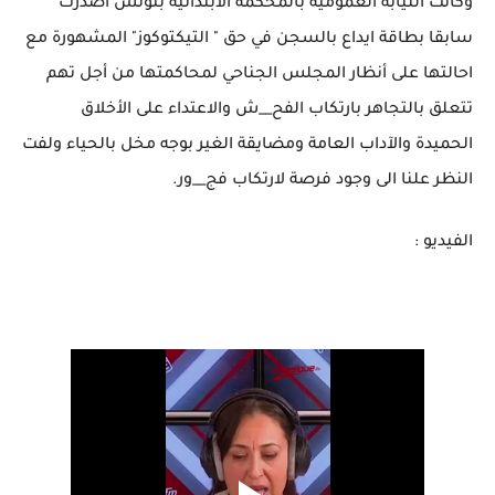
وكانت النيابة العمومية بالمحكمة الابتدائية بتونس اصدرت
سابقا بطاقة ايداع بالسجن في حق " التيكتوكوز" المشهورة مع
احالتها على أنظار المجلس الجناحي لمحاكمتها من أجل تهم
تتعلق بالتجاهر بارتكاب الفح__ش والاعتداء على الأخلاق
الحميدة والآداب العامة ومضايقة الغير بوجه مخل بالحياء ولفت
النظر علنا الى وجود فرصة لارتكاب فج__ور.
الفيديو :