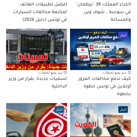
الكراء المملّك: 38 ''برطمان''
أفضل تطبيقات الهاتف
في سوسة...شوف وين
لمتابعة مخالفات السيارات
والمساحة
في تونس (دليل 2026)
اخبار
اخبار
منذ بضع لحظات
منذ بضع لحظات
كيف تدفع مخالفات المرور
تسميات جديدة: بقرار من وزير
أونلاين في تونس خطوة
الداخلية
بخطوة
اخبار
اخبار