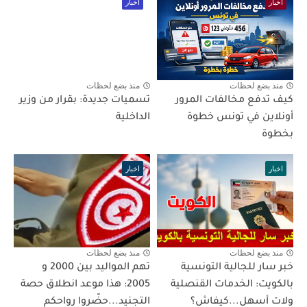
اخبار
اخبار
منذ بضع لحظات
منذ بضع لحظات
كيف تدفع مخالفات المرور
تسميات جديدة: بقرار من وزير
أونلاين في تونس خطوة
الداخلية
بخطوة
اخبار
اخبار
منذ بضع لحظات
منذ بضع لحظات
خبر سار للجالية التونسية
تهم المواليد بين 2000 و
بالكويت: الخدمات القنصلية
2005: هذا موعد انطلاق حصة
ولات أسهل...كيفاش؟
التجنيد...حضّروا رواحكم