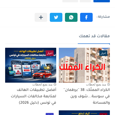
مقالات قد تهمك
اخبار
اخبار
منذ بضع لحظات
منذ بضع لحظات
الكراء المملّك: 38 ''برطمان''
أفضل تطبيقات الهاتف
في سوسة...شوف وين
لمتابعة مخالفات السيارات
والمساحة
في تونس (دليل 2026)