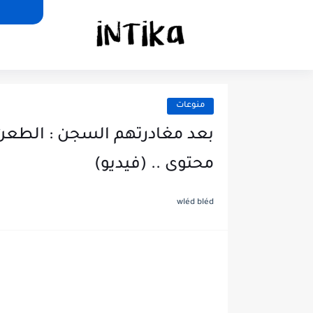
منوعات
بعد مغادرتهم السجن : الطعن 
محتوى .. (فيديو)
wléd bléd