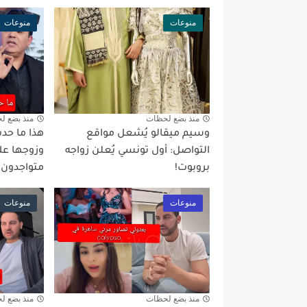
منوعات
منوعات
منذ بضع لحظات
منذ بضع ل
وسيم ميقالو يُشعل مواقع
هذا ما حدث
التواصل: أول تونسي يُعلن زواجه
وزوجها عل
بروبوت!
متواجدون 
منوعات
منوعات
منذ بضع لحظات
منذ بضع ل