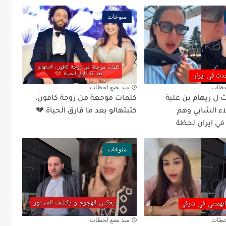
منوعات
حظات
منذ بضع لحظات
 ل ريهام بن علية
كلمات موجعة من زوجة كافون،
اء الشابي وهم
كتبتهالو بعد ما فارق الحياة 💔
في ايران لحظة
منوعات
حظات
منذ بضع لحظات