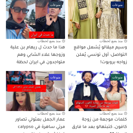
منوعات
منوعات
منذ بضع لحظات
منذ بضع لحظات
وسيم ميقالو يُشعل مواقع
هذا ما حدث ل ريهام بن علية
التواصل: أول تونسي يُعلن
وزوجها علاء الشابي وهم
زواجه بروبوت!
متواجدون في ايران لحظة
منوعات
منوعات
منذ بضع لحظات
منذ بضع لحظات
كلمات موجعة من زوجة
عمار الجمل بعثولي تصاور
كافون، كتبتهالو بعد ما فارق
مرتي ساهرة في calypso