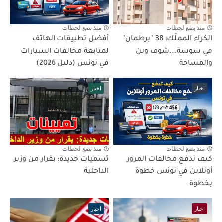
منذ بضع لحظات
منذ بضع لحظات
الكراء المملّك: 38 ''برطمان''
أفضل تطبيقات الهاتف
في سوسة...شوف وين
لمتابعة مخالفات السيارات
والمساحة
في تونس (دليل 2026)
اخبار
اخبار
منذ بضع لحظات
منذ بضع لحظات
كيف تدفع مخالفات المرور
تسميات جديدة: بقرار من وزير
أونلاين في تونس خطوة
الداخلية
بخطوة
اخبار
اخبار