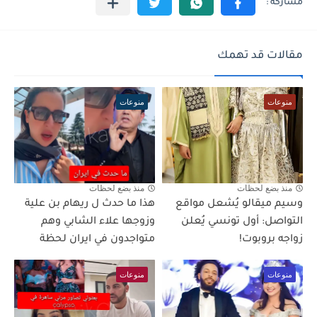
مقالات قد تهمك
منوعات
منوعات
منذ بضع لحظات
منذ بضع لحظات
وسيم ميقالو يُشعل مواقع
هذا ما حدث ل ريهام بن علية
التواصل: أول تونسي يُعلن
وزوجها علاء الشابي وهم
زواجه بروبوت!
متواجدون في ايران لحظة
منوعات
منوعات