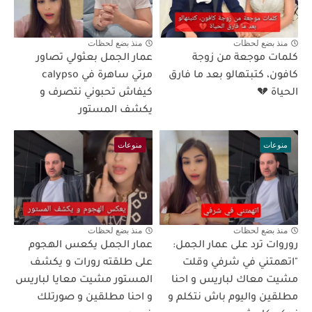
منذ بضع لحظات
منذ بضع لحظات
كلمات موجعة من زوجة
عمار الجمل بعثولي تصاور
كافون، كتبتهالو بعد ما فارق
مرتي ساهرة في calypso
الحياة 💔
كيفاش تحبوني نتصرف و
يكشف المستور
منوعات
منوعات
منذ بضع لحظات
منذ بضع لحظات
روروات ترد على عمار الجمل:
عمار الجمل يكعس الهجوم
"اتهمتني في شرفي وقلت
على طلقته رورات و يكشف
مشيت معاك لباريس و احنا
المستور مشيت معايا لباريس
مطلقين واليوم باش نتكلم و
و احنا مطلقين و صورتلك