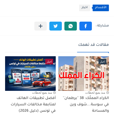
الأقسام
اخبار
مقالات قد تهمك
اخبار
اخبار
منذ بضع لحظات
منذ بضع لحظات
الكراء المملّك: 38 ''برطمان''
أفضل تطبيقات الهاتف
في سوسة...شوف وين
لمتابعة مخالفات السيارات
والمساحة
في تونس (دليل 2026)