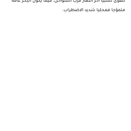
تتقوى نسبيا آخر النهار قرب السواحل، فيما يكون البحر عامة
متموّجا فمحليا شديد الاضطراب.