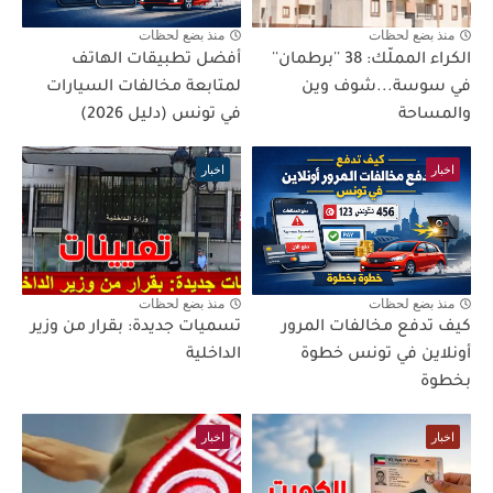
منذ بضع لحظات
منذ بضع لحظات
الكراء المملّك: 38 ''برطمان''
أفضل تطبيقات الهاتف
في سوسة...شوف وين
لمتابعة مخالفات السيارات
والمساحة
في تونس (دليل 2026)
اخبار
اخبار
منذ بضع لحظات
منذ بضع لحظات
كيف تدفع مخالفات المرور
تسميات جديدة: بقرار من وزير
أونلاين في تونس خطوة
الداخلية
بخطوة
اخبار
اخبار