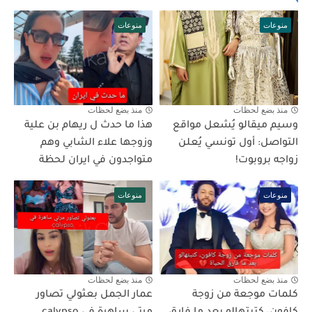
منوعات
منوعات
منذ بضع لحظات
منذ بضع لحظات
وسيم ميقالو يُشعل مواقع
هذا ما حدث ل ريهام بن علية
التواصل: أول تونسي يُعلن
وزوجها علاء الشابي وهم
زواجه بروبوت!
متواجدون في ايران لحظة
منوعات
منوعات
منذ بضع لحظات
منذ بضع لحظات
كلمات موجعة من زوجة
عمار الجمل بعثولي تصاور