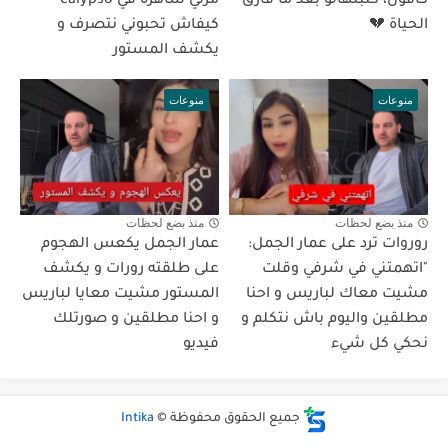
كافون، كتبتهالو بعد ما فارق
مرتي ساهرة في calypso
الحياة 💔
كيفاش تحبوني نتصرف و
يكشف المستور
منوعات
منوعات
منذ بضع لحظات
منذ بضع لحظات
روروات ترد على عمار الجمل:
عمار الجمل يكعس الهجوم
"اتهمتني في شرفي وقلت
على طلقته رورات و يكشف
مشيت معاك لباريس و احنا
المستور مشيت معايا لباريس
مطلقين واليوم باش نتكلم و
و احنا مطلقين و صورتلك
نحكي كل شيء
فيديو
جميع الحقوق محفوظة ©
Intika