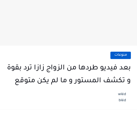
منوعات
بعد فيديو طردها من الزواج زازا ترد بقوة
و تكشف المستور و ما لم يكن متوقع
wléd
bléd