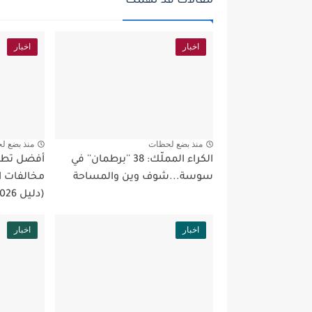
مقالات قد تهمك
اخبار
اخبار
منذ بضع لحظات
منذ بضع ل
الكراء المملّك: 38 ''برطمان'' في
أفضل تطبي
سوسة...شوف وين والمساحة
مخالفات ا
(دليل 2026)
اخبار
اخبار