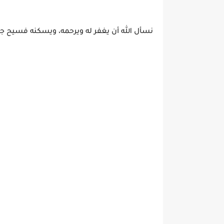
نسأل الله أن يغفر له ويرحمه، ويسكنه فسيح جن