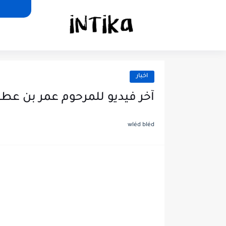
اخبار
آخر فيديو للمرحوم عمر بن عطي
wléd bléd