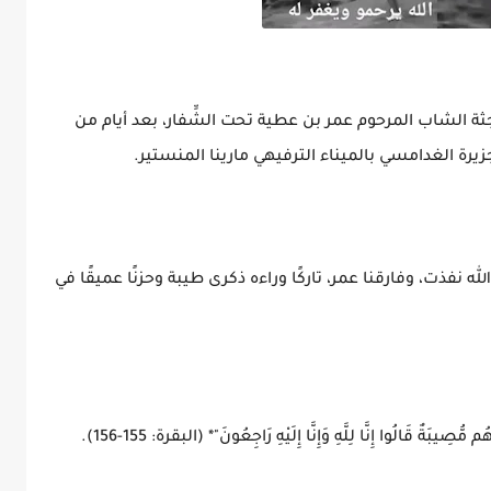
جثة الشاب المرحوم عمر بن عطية تحت الشِّفار، بعد أيام من
يرة الغدامسي بالميناء الترفيهي مارينا المنستير.
الله نفذت، وفارقنا عمر، تاركًا وراءه ذكرى طيبة وحزنًا عميقًا في
بَةٌ قَالُوا إِنَّا لِلَّهِ وَإِنَّا إِلَيْهِ رَاجِعُونَ"* (البقرة: 155-156).