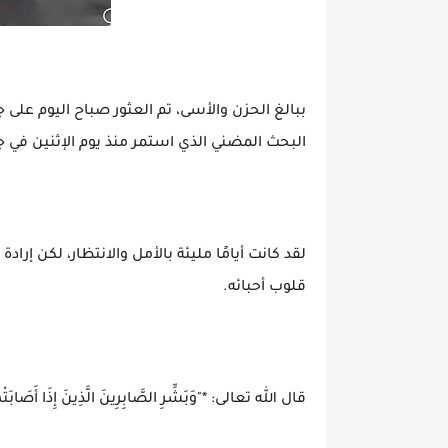
ببالغ الحزن والأسى، تم العثور صباح اليوم على 
البحث المضني الذي استمر منذ يوم الإثنين في جز
لقد كانت أيامًا مليئة بالأمل والانتظار، لكن إرادة 
قلوب أحبائه.
قال الله تعالى: *"وَبَشِّرِ الصَّابِرِينَ الَّذِينَ إِذَا أَصَابَتْهُم مُّصِي