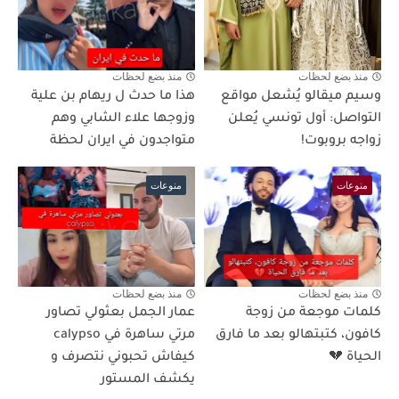
منذ بضع لحظات
منذ بضع لحظات
وسيم ميقالو يُشعل مواقع
هذا ما حدث ل ريهام بن علية
التواصل: أول تونسي يُعلن
وزوجها علاء الشابي وهم
زواجه بروبوت!
متواجدون في ايران لحظة
منوعات
منوعات
منذ بضع لحظات
منذ بضع لحظات
كلمات موجعة من زوجة
عمار الجمل بعثولي تصاور
كافون، كتبتهالو بعد ما فارق
مرتي ساهرة في calypso
الحياة 💔
كيفاش تحبوني نتصرف و
يكشف المستور