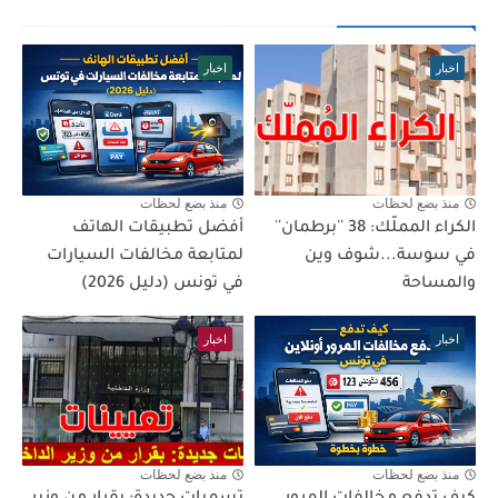
اخبار
اخبار
منذ بضع لحظات
منذ بضع لحظات
الكراء المملّك: 38 ''برطمان''
أفضل تطبيقات الهاتف
في سوسة...شوف وين
لمتابعة مخالفات السيارات
والمساحة
في تونس (دليل 2026)
اخبار
اخبار
منذ بضع لحظات
منذ بضع لحظات