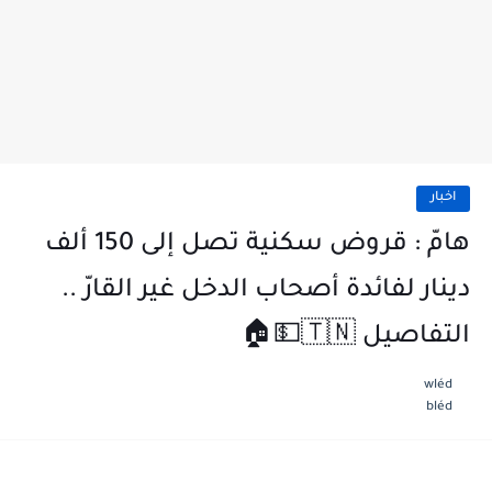
اخبار
هامّ : قروض سكنية تصل إلى 150 ألف
دينار لفائدة أصحاب الدخل غير القارّ ..
التفاصيل 🇹🇳💵🏠
wléd
bléd