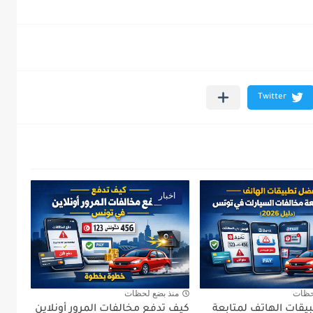
اخبار
حظات
منذ بضع لحظات
قات الهاتف لمتابعة
كيف تدفع مخالفات المرور أونلاين