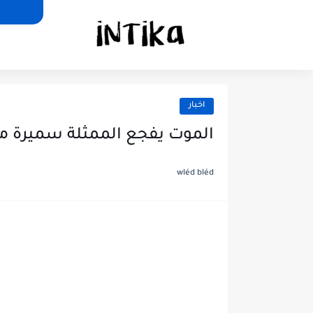
اخبار
الموت يفجع الممثلة سميرة م
wléd bléd