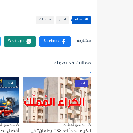
الأقسام
اخبار
منوعات
مقالات قد تهمك
اخبار
اخبار
منذ بضع لحظات
منذ بضع ل
الكراء المملّك: 38 ''برطمان'' في
أفضل تطبي