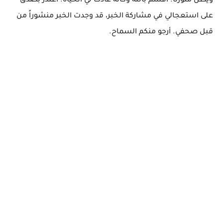
ويظل منورنا. أقسم بالله وكأنه عادت لي الحياة. أعتذر بصدق
على استعجالي في مشاركة الخبر، قد وجدت الخبر منشوراً من
قبل صحفي. أرجو منكم السماح.