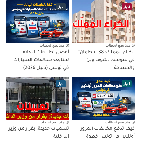
اخبار
اخبار
منذ بضع لحظات
منذ بضع لحظات
الكراء المملّك: 38 ''برطمان''
أفضل تطبيقات الهاتف
في سوسة...شوف وين
لمتابعة مخالفات السيارات
والمساحة
في تونس (دليل 2026)
اخبار
اخبار
منذ بضع لحظات
منذ بضع لحظات
كيف تدفع مخالفات المرور
تسميات جديدة: بقرار من وزير
أونلاين في تونس خطوة
الداخلية