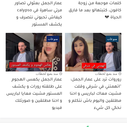
كلمات موجعة من زوجة
عمار الجمل بعثولي تصاور
كافون، كتبتهالو بعد ما فارق
مرتي ساهرة في calypso
الحياة 💔
كيفاش تحبوني نتصرف و
يكشف المستور
منوعات
منوعات
منذ بضع لحظات
منذ بضع لحظات
روروات ترد على عمار الجمل:
عمار الجمل يكعس الهجوم
"اتهمتني في شرفي وقلت
على طلقته رورات و يكشف
مشيت معاك لباريس و احنا
المستور مشيت معايا لباريس
مطلقين واليوم باش نتكلم و
و احنا مطلقين و صورتلك
نحكي كل شيء
فيديو