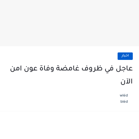
اخبار
عاجل في ظروف غامضة وفاة عون امن
الآن
wléd
bléd