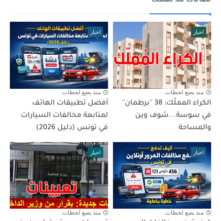
مقالات قد تهمك
اخبار
اخبار
منذ بضع لحظات
منذ بضع لحظات
الكراء المملّك: 38 ''برطمان''
أفضل تطبيقات الهاتف
في سوسة...شوف وين
لمتابعة مخالفات السيارات
والمساحة
في تونس (دليل 2026)
اخبار
اخبار
منذ بضع لحظات
منذ بضع لحظات