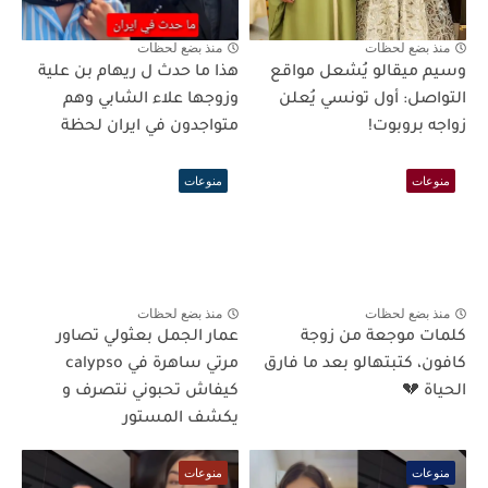
منذ بضع لحظات
منذ بضع لحظات
وسيم ميقالو يُشعل مواقع
هذا ما حدث ل ريهام بن علية
التواصل: أول تونسي يُعلن
وزوجها علاء الشابي وهم
زواجه بروبوت!
متواجدون في ايران لحظة
منوعات
منوعات
منذ بضع لحظات
منذ بضع لحظات
كلمات موجعة من زوجة
عمار الجمل بعثولي تصاور
كافون، كتبتهالو بعد ما فارق
مرتي ساهرة في calypso
الحياة 💔
كيفاش تحبوني نتصرف و
يكشف المستور
منوعات
منوعات