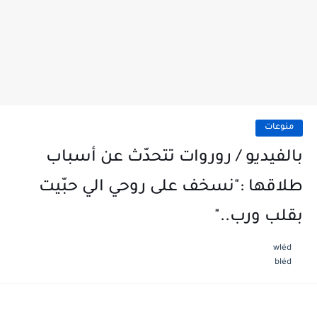
منوعات
بالفيديو / روروات تتحدّث عن أسباب
طلاقها :"نسخف على روحي الي حبّيت
بقلب ورب.."
wléd
bléd