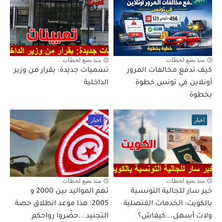
منذ بضع لحظات
منذ بضع لحظات
كيف تدفع مخالفات المرور
تسميات جديدة: بقرار من وزير
أونلاين في تونس خطوة
الداخلية
بخطوة
اخبار
اخبار
منذ بضع لحظات
منذ بضع لحظات
خبر سار للجالية التونسية
تهم المواليد بين 2000 و
بالكويت: الخدمات القنصلية
2005: هذا موعد انطلاق حصة
ولات أسهل...كيفاش؟
التجنيد...حضّروا رواحكم