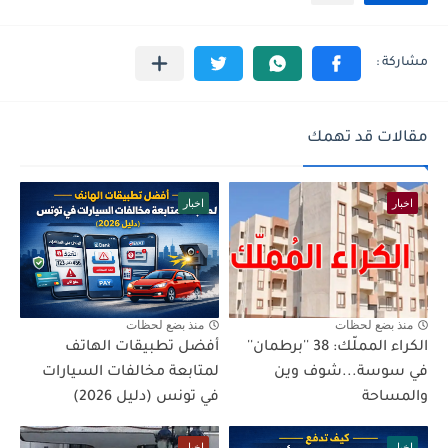
مقالات قد تهمك
اخبار
اخبار
منذ بضع لحظات
منذ بضع لحظات
الكراء المملّك: 38 ''برطمان''
أفضل تطبيقات الهاتف
في سوسة...شوف وين
لمتابعة مخالفات السيارات
والمساحة
في تونس (دليل 2026)
اخبار
اخبار