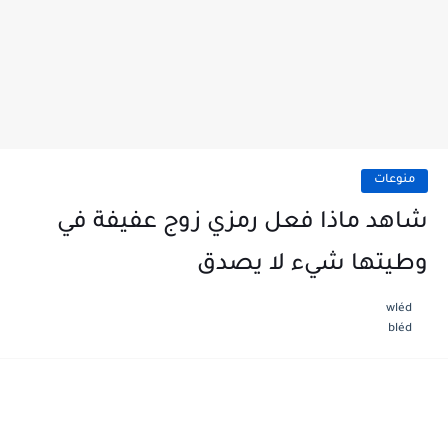
منوعات
شاهد ماذا فعل رمزي زوج عفيفة في
وطيتها شيء لا يصدق
wléd
bléd