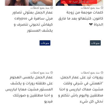
منذ بضع لحظات
منذ بضع لحظات
كلمات موجعة من زوجة
عمار الجمل بعثولي تصاور
كافون، كتبتهالو بعد ما فارق
مرتي ساهرة في calypso
الحياة 💔
كيفاش تحبوني نتصرف و
يكشف المستور
منوعات
منوعات
منذ بضع لحظات
منذ بضع لحظات
روروات ترد على عمار الجمل:
عمار الجمل يكعس الهجوم
"اتهمتني في شرفي وقلت
على طلقته رورات و يكشف
مشيت معاك لباريس و احنا
المستور مشيت معايا لباريس
مطلقين واليوم باش نتكلم و
و احنا مطلقين و صورتلك
نحكي كل شيء
فيديو