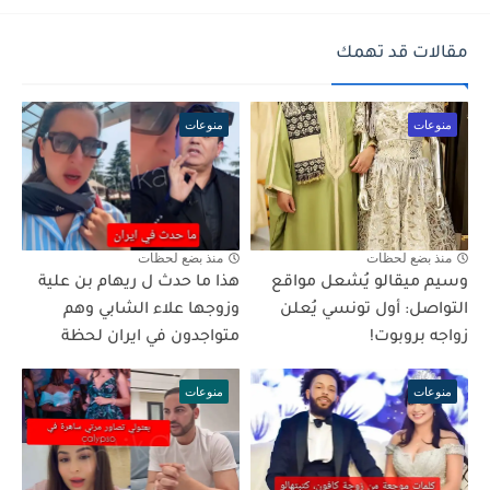
مقالات قد تهمك
منوعات
منوعات
منذ بضع لحظات
منذ بضع لحظات
وسيم ميقالو يُشعل مواقع
هذا ما حدث ل ريهام بن علية
التواصل: أول تونسي يُعلن
وزوجها علاء الشابي وهم
زواجه بروبوت!
متواجدون في ايران لحظة
منوعات
منوعات