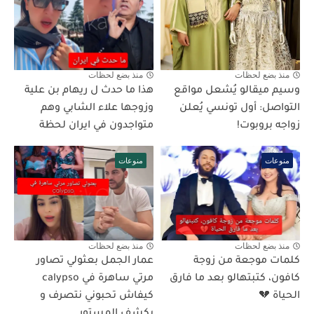
منذ بضع لحظات
منذ بضع لحظات
وسيم ميقالو يُشعل مواقع
هذا ما حدث ل ريهام بن علية
التواصل: أول تونسي يُعلن
وزوجها علاء الشابي وهم
زواجه بروبوت!
متواجدون في ايران لحظة
منوعات
منوعات
منذ بضع لحظات
منذ بضع لحظات
كلمات موجعة من زوجة
عمار الجمل بعثولي تصاور
كافون، كتبتهالو بعد ما فارق
مرتي ساهرة في calypso
الحياة 💔
كيفاش تحبوني نتصرف و