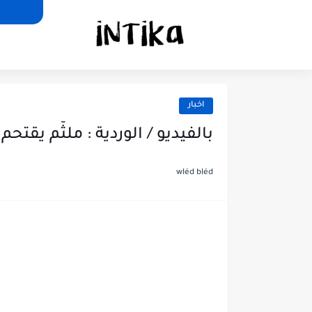
اخبار
بالفيديو / الوردية : ملثّم يقت
wléd bléd