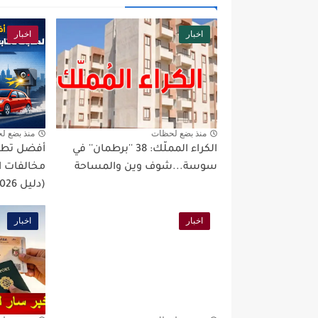
اخبار
اخبار
منذ بضع لحظات
منذ بضع ل
الكراء المملّك: 38 ''برطمان'' في
أفضل تطبي
سوسة...شوف وين والمساحة
مخالفات ا
(دليل 2026)
اخبار
اخبار