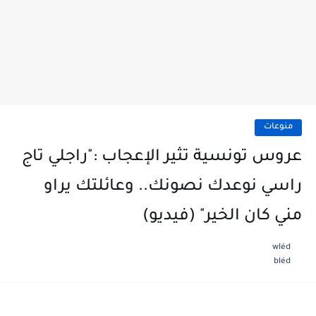
منوعات
عروس تونسية تثير الإعجاب :"راجلي تاج
راسي نوعدك نصونك.. وعائلتك يراو
مني كان الخير" (فيديو)
wléd
bléd