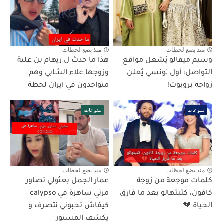
منذ بضع لحظات
منذ بضع لحظات
وسيم ميقالو يُشعل مواقع
هذا ما حدث ل ريهام بن علية
التواصل: أول تونسي يُعلن
وزوجها علاء الشابي وهم
زواجه بروبوت!
متواجدون في ايران لحظة
منوعات
منوعات
منذ بضع لحظات
منذ بضع لحظات
كلمات موجعة من زوجة
عمار الجمل بعثولي تصاور
كافون، كتبتهالو بعد ما فارق
مرتي ساهرة في calypso
الحياة 💔
كيفاش تحبوني نتصرف و
يكشف المستور