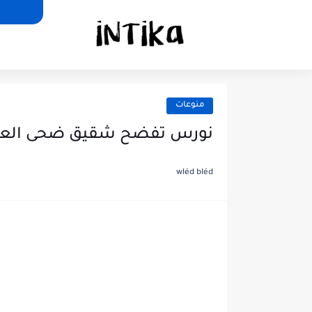
منوعات
نورس تفضح شقيق ضحى العري
wléd bléd