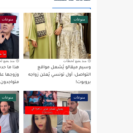
منوعات
منوعات
منذ بضع لحظات
منذ بضع ل
وسيم ميقالو يُشعل مواقع
هذا ما حدث
التواصل: أول تونسي يُعلن زواجه
وزوجها عل
بروبوت!
متواجدون 
منوعات
منوعات