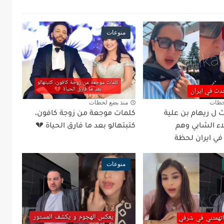
منوعات
حظات
منذ بضع لحظات
 ل ريهام بن علية
كلمات موجعة من زوجة كافون،
اء الشابي وهم
كتبتهالو بعد ما فارق الحياة 💔
في ايران لحظة
منوعات