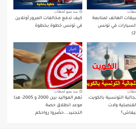
حظات
منذ بضع لحظات
قات الهاتف لمتابعة
كيف تدفع مخالفات المرور أونلاين
لسيارات في تونس
في تونس خطوة بخطوة
اخبار
حظات
منذ بضع لحظات
جالية التونسية بالكويت:
تهم المواليد بين 2000 و 2005: هذا
لقنصلية ولات
موعد انطلاق حصة
يفاش؟
التجنيد...حضّروا رواحكم