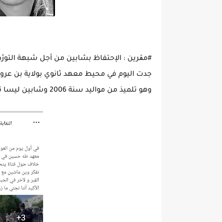
#مڨرين : الإحتفاظ بشابين من أجل شبهة التور
جدت اليوم في محيط معهد ثانوي بولاية بن عر
وهو تلميذ من مواليد سنة 2006 وشابين ليسا تلميذين وأحدهما من ذوي السوابق العدلية، حيث عمدا إلى