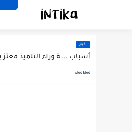
اخبار
أسباب ...ـة وراء التلميذ معتز 
wléd bléd