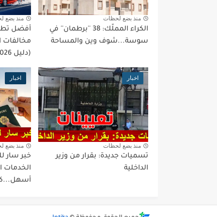
منذ بضع لحظات
منذ بضع ل
الكراء المملّك: 38 ''برطمان'' في
أفضل تطبي
سوسة...شوف وين والمساحة
مخالفات ا
(دليل 2026)
اخبار
اخبار
منذ بضع لحظات
منذ بضع ل
تسميات جديدة: بقرار من وزير
خبر سار لل
الداخلية
الخدمات ا
أسهل...ك