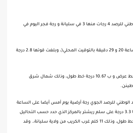
سجلت محطات رصد الزلازل التابعة للمعهد الوطني للرصد 4 رجات منها 3 في سليانة و رجة فجر اليوم في
حيث شهدت المنستير رجة أرضية أمس على الساعة 20 و 29 دقيقة بالتوقيت المحلي(، وبلغت قوتها 2.8 درجة
الذي حدد حسب التحاليل الأولية ب 35.74 درجة خط عرض و ب 10.67 درجة خط طول، وذلك شمال شرق
اطينن.
الوطني للرصد الجوي رجة أرضية يوم أمس أيضا على الساعة
(01 و 05 دقيقة) بالتوقيت المحلي، وبلغت قوتها 3.3 درجة على سلم ريشتر بالمركز الذي حدد حسب التحاليل
الأولية ب 36.32 درجة خط عرض و ب 9.01 درجة خط طول، وذلك 11 كلم غرب الكريب من ولاية سليانة،. وقد