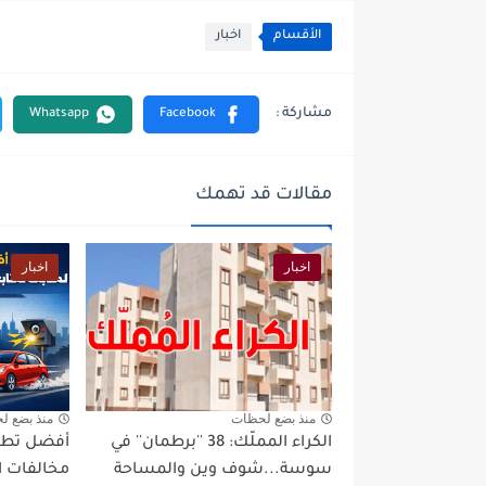
الأقسام
اخبار
مقالات قد تهمك
اخبار
اخبار
منذ بضع لحظات
منذ بضع ل
الكراء المملّك: 38 ''برطمان'' في
أفضل تطبي
سوسة...شوف وين والمساحة
مخالفات ا