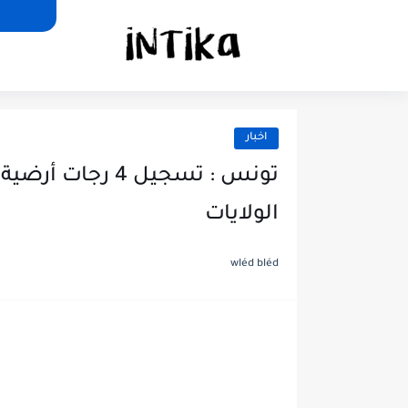
اخبار
الولايات
wléd bléd