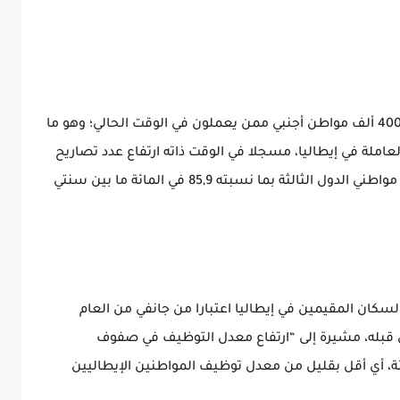
حيث أشار التقرير ذاته إلى وجود حوالي مليونين و400 ألف مواطن أجنبي ممن يعملون في الوقت الحالي؛ وهو ما
ع القوى العاملة في إيطاليا، مسجلا في الوقت ذاته ارتفاع عدد تصاريح
الإقامة التي أصدرتها السلطات الإيطالية لفائدة مواطني الدول الثالثة بما نسبته 85,9 في المائة ما بين سنتي
سكان المقيمين في إيطاليا اعتبارا من جانفي من العام
نة بالعام الذي قبله، مشيرة إلى “ارتفاع معدل التوظيف في صفوف
دول ثالثة ليصل إلى 60,7 في المائة، أي أقل بقليل من معدل توظيف المواطنين الإيطاليين