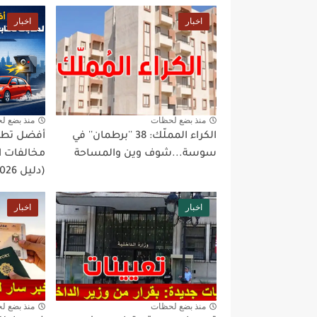
اخبار
اخبار
منذ بضع لحظات
منذ بضع ل
الكراء المملّك: 38 ''برطمان'' في
أفضل تطبي
سوسة...شوف وين والمساحة
مخالفات ا
(دليل 2026)
اخبار
اخبار
منذ بضع لحظات
منذ بضع ل