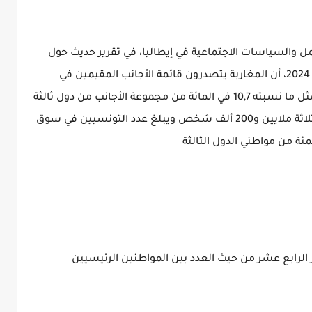
عمل والسياسات الاجتماعية في إيطاليا، في تقرير حديث حول
وضعية الأجانب في سوق العمل الإيطالي لسنة 2024، أن المغاربة يتصدرون قائمة الأجانب المقيمين في
إيطاليا، إذ يبلغ عددهم حوالي 399 ألفا؛ وهو ما يمثل ما نسبته 10,7 في المائة من مجموعة الأجانب من دول ثالثة
الموجودين فوق التراب الإيطالي والبالغ عددهم ثلاثة ملايين و200 ألف شخص ويبلغ عدد التونسيين في سوق
ز الرابع عشر من حيث العدد بين المواطنين الرئيسيين