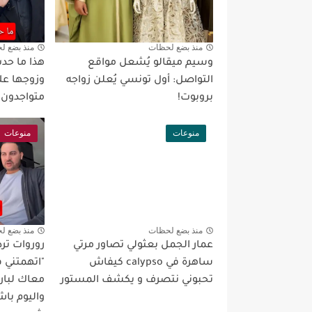
منذ بضع لحظات
منذ بضع ل
وسيم ميقالو يُشعل مواقع
هذا ما حدث
التواصل: أول تونسي يُعلن زواجه
وزوجها عل
بروبوت!
متواجدون 
منوعات
منوعات
منذ بضع لحظات
منذ بضع ل
عمار الجمل بعثولي تصاور مرتي
روروات ترد
ساهرة في calypso كيفاش
"اتهمتني
تحبوني نتصرف و يكشف المستور
معاك لبار
واليوم با