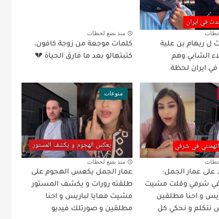
حظات
منذ بضع لحظات
 ل ريهام بن علية
كلمات موجعة من زوجة كافون،
اء الشابي وهم
كتبتهالو بعد ما فارق الحياة 💔
في ايران لحظة
منوعات
حظات
منذ بضع لحظات
 على عمار الجمل:
عمار الجمل يكعس الهجوم على
 في شرفي وقلت مشيت
طلقته رورات و يكشف المستور
يس و احنا مطلقين
مشيت معايا لباريس و احنا
ش نتكلم و نحكي كل
مطلقين و صورتلك فيديو