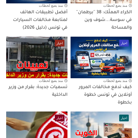
منذ بضع لحظات
منذ بضع لحظات
الكراء المملّك: 38 ''برطمان''
أفضل تطبيقات الهاتف
في سوسة...شوف وين
لمتابعة مخالفات السيارات
والمساحة
في تونس (دليل 2026)
اخبار
اخبار
منذ بضع لحظات
منذ بضع لحظات
كيف تدفع مخالفات المرور
تسميات جديدة: بقرار من وزير
أونلاين في تونس خطوة
الداخلية
بخطوة
اخبار
اخبار