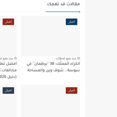
مقالات قد تهمك
اخبار
اخبار
منذ بضع لحظات
منذ بضع ل
الكراء المملّك: 38 ''برطمان'' في
أفضل تطبي
سوسة...شوف وين والمساحة
مخالفات ا
(دليل 2026)
اخبار
اخبار