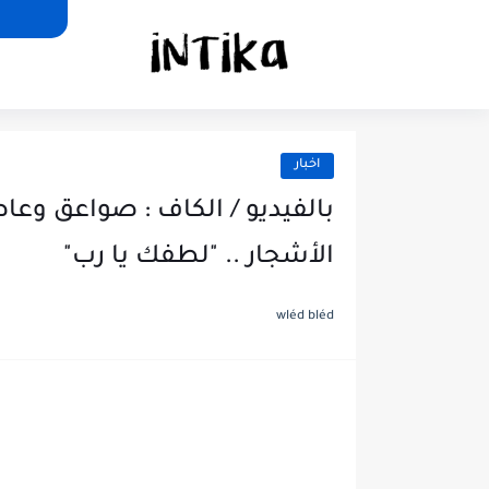
اخبار
بالفيديو / الكاف : صواعق و
الأشجار .. "لطفك يا رب"
wléd bléd