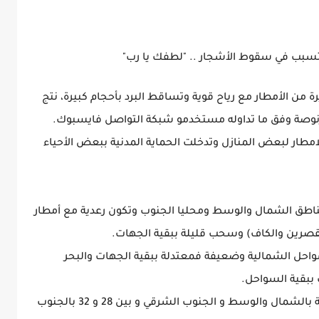
تتسبب في سقوط الأشجار .. "لطفك يا رب"
من الأمطار مع رياح قوية وتساقط البرد بأحجام كبيرة، نتج
نوصة وفق ما تداوله مستخدمو شبكة التواصل فايسبوك.
مطار لبعض المنازل وتدخلت الحماية المدنية ببعض الأحياء
ناطق الشمال والوسط ومحليا الجنوب وتكون رعدية مع أمطار
 القصرين والكاف) وسحب قليلة ببقية الجهات.
واحل الشمالية وضعيفة فمعتدلة ببقية الجهات والبحر
بقية السواحل.
وتتراوح الحرارة عامة أثناء الليل بين 26 و 28 درجة بالشمال والوسط و الجنوب الشرقي و بين 28 و 32 بالجنوب