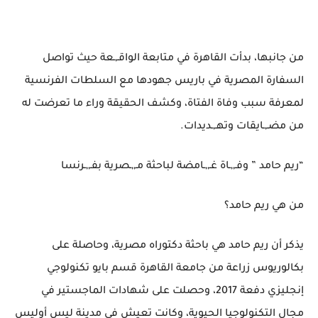
من جانبها، بدأت القاهرة في متابعة الواقـ,ـعة حيث تواصل
السفارة المصرية في باريس جهودها مع السلطات الفرنسية
لمعرفة سبب وفاة الفتاة، وكشف الحقيقة وراء ما تعرضت له
من مضـ,ـايقات وتهـ,ـديدات.
“ريم حامد ” وفـ,,ـاة غـ,,ـامضة لباحثة مـ,,ـصرية بفـ,,ـرنسا
من هي ريم حامد؟
يذكر أن ريم حامد هي باحثة دكتوراه مصرية، وحاصلة على
بكالوريوس زراعة من جامعة القاهرة قسم بايو تكنولوجي
إنجليزي دفعة 2017، وحصلت على شهادات الماجستير في
مجال التكنولوجيا الحيوية، وكانت تعيش في مدينة ليس أوليس