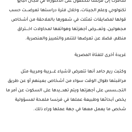
سافرت إلى فرنسا للحصول على الدكتوراه في مجال البايو
تكنولوجي وعلم الجينات، وخلال فترة دراستها تعرضـ،ـت حسب
قولها لمضايقات تمثلت في شعورها بالملاحقة من أشخاص
مجهولين، وتعـ،ـرض أجهزتها وهواتفها لمحاولات اخـ،ـتراق
منظم، فضلا عن تعرضها للتنمر والتمييز والعنصرية.
غريدة أخرى للفتاة المصرية
وكتبت ريم حامد أنها تتعرض لأشياء غـ،ـريبة ومريبة مثل
مراقبتها طوال الوقت سواء من أشخاص بعينهم أو عن طريق
التجـ،ـسس على أجهزتها ويتم تهد,,يدها على السكوت عن أمر ما
يخص أبحاثها وطبيعة عملها في فرنسا ملمحة لمسؤولية
شخص ما يعمل معها في جهة عملها وراء ذلك.