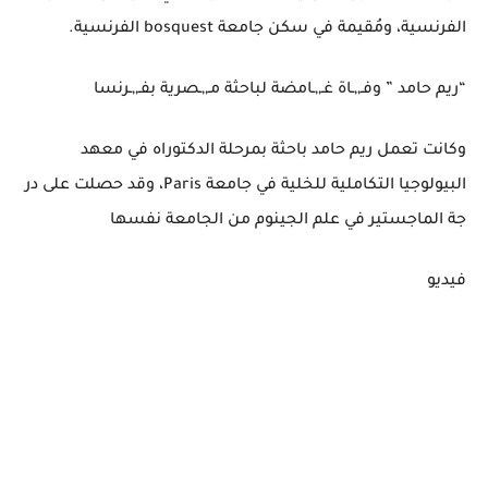
الفرنسية، ومُقيمة في سكن جامعة bosquest الفرنسية.
“ريم حامد ” وفـ,,ـاة غـ,,ـامضة لباحثة مـ,,ـصرية بفـ,,ـرنسا
وكانت تعمل ريم حامد باحثة بمرحلة الدكتوراه في معهد
البيولوجيا التكاملية للخلية في جامعة Paris، وقد حصلت على در
جة الماجستير في علم الجينوم من الجامعة نفسها
فيديو