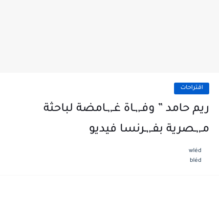
اقتراحات
ريم حامد ” وفـ,,ـاة غـ,,ـامضة لباحثة
مـ,,ـصرية بفـ,,ـرنسا فيديو
wléd
bléd