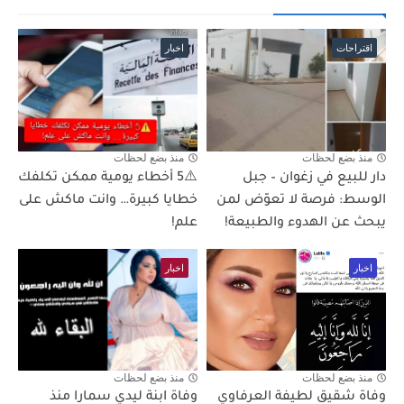
اقتراحات
اخبار
منذ بضع لحظات
منذ بضع لحظات
دار للبيع في زغوان – جبل
⚠️5 أخطاء يومية ممكن تكلفك
الوسط: فرصة لا تعوّض لمن
خطايا كبيرة… وانت ماكش على
يبحث عن الهدوء والطبيعة!
علم!
اخبار
اخبار
منذ بضع لحظات
منذ بضع لحظات
وفاة شقيق لطيفة العرفاوي
وفاة ابنة ليدي سمارا منذ