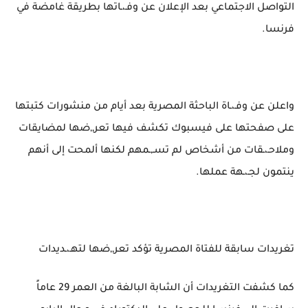
التواصل الاجتماعي بعد الإعلان عن وفـ،ـاتها بطريقة غامضة في
فرنسا.
واعلن عن وفـ،ـاة الباحثة المصرية بعد أيام من منشورات كتبتها
على صفحتها على فيسبوك تكشف فيها تعر,,ضها لمضايقات
وملاحـ،ـقات من أشخاص لم تسـ,ـمهم لكنها ألمحت إلى أنهم
ينتمون لجـ،ـهة عملها.
تغريدات سابقة للفتاة المصرية تؤكد تعر,,ضها لتهـ،ـديدات
كما كشفت التغريدات أن الشابة البالغة من العمر 29 عاماً