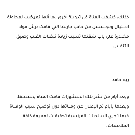
كذلك، كشفت الفتاة في تدوينة أخرى لها أنها تعر,ضت لمحاولة
اغـ,ـتيال وتجـ,ـسس من جانب جارتها التي قامت برش مواد
مخـ,ـدرة على باب شقتها تسبب زيادة نبضات القلب وضيق
التنفس.
ريم حامد
وبعد أيام من نشر تلك المنشورات قامت الفتاة بمسحها،
وبعدها بأيام تم الإعلان عن وفـ,ـاتها دون توضيح سبب الوفـ,ـاة،
فيما تجري السلطات الفرنسية تحقيقات لمعرفة كافة
الملابسات.