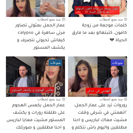
منذ بضع لحظات
منذ بضع لحظات
كلمات موجعة من زوجة
عمار الجمل بعثولي تصاور
كافون، كتبتهالو بعد ما فارق
مرتي ساهرة في calypso
الحياة 💔
كيفاش تحبوني نتصرف و
يكشف المستور
منوعات
منوعات
منذ بضع لحظات
منذ بضع لحظات
روروات ترد على عمار الجمل:
عمار الجمل يكعس الهجوم
"اتهمتني في شرفي وقلت
على طلقته رورات و يكشف
مشيت معاك لباريس و احنا
المستور مشيت معايا لباريس
مطلقين واليوم باش نتكلم و
و احنا مطلقين و صورتلك