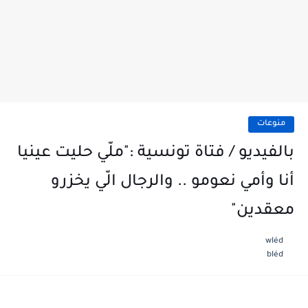
منوعات
بالفيديو / فتاة تونسية :"ملّي حليت عينيا
أنا وأمي نعومو .. والرجال الّي يخزرو
معقدين"
wléd
bléd