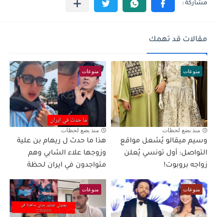
مقالات قد تهمك
منوعات
منوعات
منذ بضع لحظات
منذ بضع لحظات
وسيم ميقالو يُشعل مواقع
هذا ما حدث ل ريهام بن علية
التواصل: أول تونسي يُعلن
وزوجها علاء الشابي وهم
زواجه بروبوت!
متواجدون في ايران لحظة
منوعات
منوعات