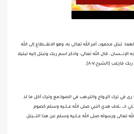
قـ،ـطاع، وهو عـLـي قسمين:أولهما: تبتل محمود، أمر الله تعالى به، وهو الانقـ،ـطاع إلى الله
الإنـ،ـسان. قال الله تعالى: واذكر اسم ربك وتبتل إليه تبتيلا
رى في ترك الز،واج والتر،هب في الصوا،مع وترك أكل ما لذ
كاللـ،ـحم أو التـ،ـشديد عـLـي النفس في العبادة عـLـي خـ، ،ـلاف هدي النبي صلى الله عـLــيه وسلم كصوم
الد،هروقيام اللېل كله دائماً ونحو ذلك وقد نهى الله تعالى ورسوله صلى الله عـLــيه وسلم عن هذا التـ،ـبتل