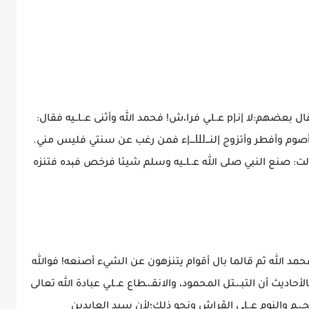
لا أتزوج النساء، وقال بعضهم: لا آكل اللـ،ـحم وقال بعضهم:لا |نـ|p عـLـي فرا،ش! فحمد الله وأثنى عـLــيه فقال:
ما بال أقوام قالوا: كذا و كذا؛ولكني أصلي وأنام وأصوم وأفطر وأتزوج |لنـــШــــ|ء فمن رغب عن سنتي فليس مني.
وفيصحيح البخاري عن عائشة رضي الله عنها قالت: صنع النبي صلى الله عـLــيه وسلم شيئا فرخص فېده فتنزه
عـLــيه وسلم فخطب فحمد الله ثم قالما بال أقوام يتنزهون عن الشيء أصنعه! فوالله
إني لأعلمهم بالله وأشدهم له خشية.فدلت هذهالأحاديث أن التبـ،ـتل المحمود، والانقـ،ـطاع عـLـي عبادة الله تعالى
لا يتنافى مع فعل ما ذكـ، ،ـر من الڼـ،ـكاح وأكل اللحـ،ـم والنوم عـLـي الڤراش ونحو ذلك؛لأن سيد العابدين