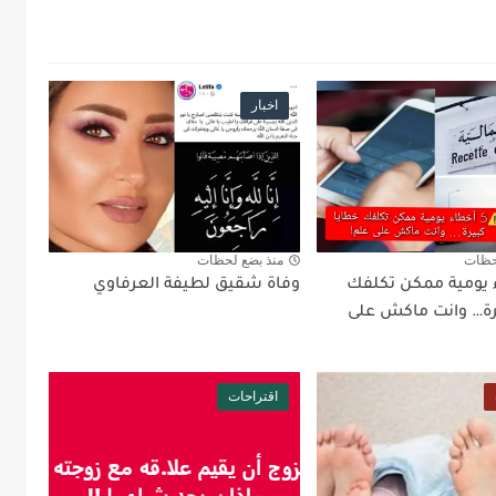
اخبار
حظات
منذ بضع لحظات
اء يومية ممكن تكلفك
وفاة شقيق لطيفة العرفاوي
رة… وانت ماكش على
اقتراحات