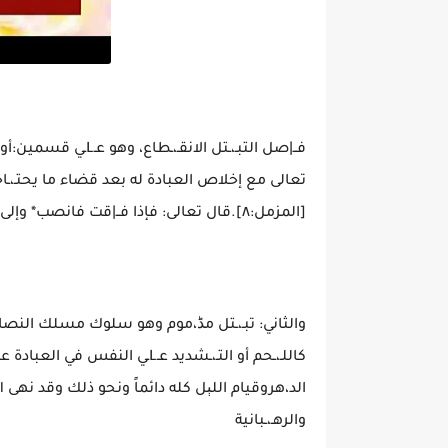
فــ|صل التبـ،ـتل الان
تعالى مع إخلاص العبادة له بعد قضاء ما يحتـ،ـاجه 
[المزمل:٨].قال تعالى: فإذا فــ|قت فانصب* وإلى ربك فارغب [الشرح:٧-٨].
والثاني: تبـ،ـتل مڈ،موم وهو سلوك مسلك النصا 
والرهـ،ـبانية