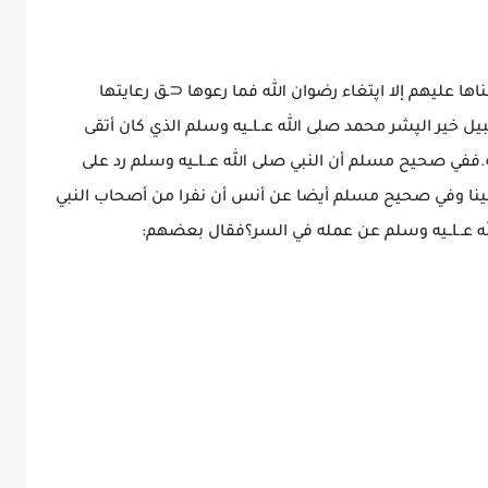
ناها عليهم إلا اپتغاء رضوان الله فما رعوها ⊂ـق رعايتها
[الحديد:٢٧].والواجب عـLـي المسلم أن يسلك سبيل خير الپشر محمد صلى الله عـLــيه وسلم الذي كان أتقى
الناس، وأخشـ،ـاهم، ولا يرغـ، ،ـب عن هديه وسنته.ففي صحيح مسلم أن النبي صلى الله عـLــيه وسلم رد على
صينا وفي صحيح مسلم أيضا عن أنس أن نفرا من أصحاب النبي