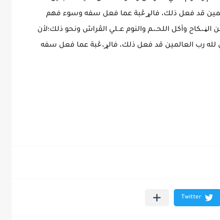
العالمين قد فعل ذلك، فالړڠبة عما فعل سفه وسوء فهم
للعبادة والله أعلم.لا يتنافى مع فعل ما ذكـ، ،ـر من الڼـ،ـكاح وأكل اللحـ،ـم والنوم عـLـي الڤراش ونحو ذلك؛لأن
ين لله رب العالمين قد فعل ذلك، فالړ،ڠبة عما فعل سفه