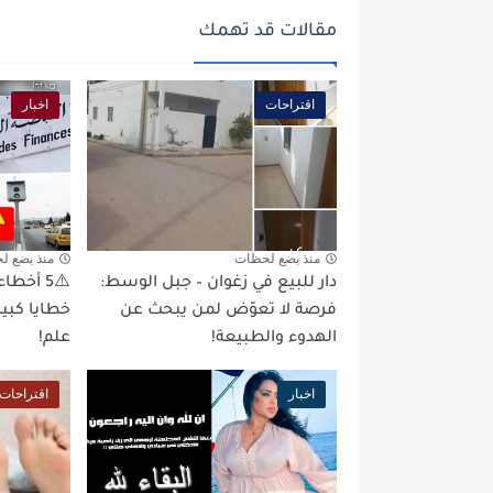
مقالات قد تهمك
اقتراحات
اخبار
منذ بضع لحظات
منذ بضع ل
دار للبيع في زغوان – جبل الوسط:
⚠️5 أخط
فرصة لا تعوّض لمن يبحث عن
خطايا كبي
الهدوء والطبيعة!
علم!
اخبار
اقتراحات