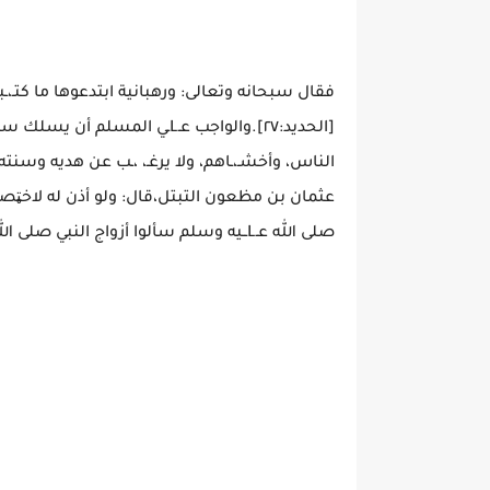
فقال سبحانه وتعالى: ورهبانية ابتدعوها ما كتـ،ـب
عثمان بن مظعون التبتل،قال: ولو أذن له لاخټ
صلى الله عـLــيه وسلم سألوا أزواج النبي صلى الله عـLــيه وسلم عن عمله في السر؟فقال بعضهم: