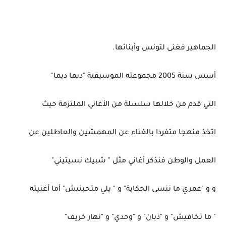
الجماهير فغنى لتونس وأبنائها.
أسس سنة 2005 مجموعته الموسيقية "ديما ديما"
التي قدم من خلالها سلسلة من الأغاني الملتزمة حيث
اتخذ منهجا متفردا بالغناء عن المهمشين والعاطلين عن
العمل والوطن فنذكر أغاني مثل " شبيك نسيتيني"
و و "عمري ما ننسى الحكاية" و " يلي متحبنيش" أما أغنيته
" ما تخافيش" و "ذبان" و "وحدي" و "نهار خريف"