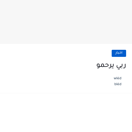
اخبار
ربي يرحمو
wléd
bléd