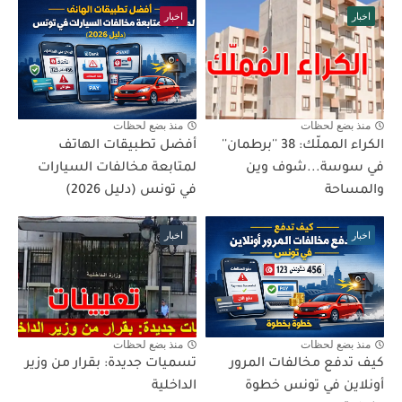
اخبار
اخبار
منذ بضع لحظات
منذ بضع لحظات
الكراء المملّك: 38 ''برطمان''
أفضل تطبيقات الهاتف
في سوسة...شوف وين
لمتابعة مخالفات السيارات
والمساحة
في تونس (دليل 2026)
اخبار
اخبار
منذ بضع لحظات
منذ بضع لحظات
كيف تدفع مخالفات المرور
تسميات جديدة: بقرار من وزير
أونلاين في تونس خطوة
الداخلية