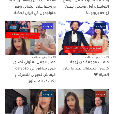
وسيم ميقالو يُشعل مواقع
هذا ما حدث ل ريهام بن علية
التواصل: أول تونسي يُعلن
وزوجها علاء الشابي وهم
زواجه بروبوت!
متواجدون في ايران لحظة
منوعات
منوعات
منذ بضع لحظات
منذ بضع لحظات
كلمات موجعة من زوجة
عمار الجمل بعثولي تصاور
كافون، كتبتهالو بعد ما فارق
مرتي ساهرة في calypso
الحياة 💔
كيفاش تحبوني نتصرف و
يكشف المستور
منوعات
منوعات