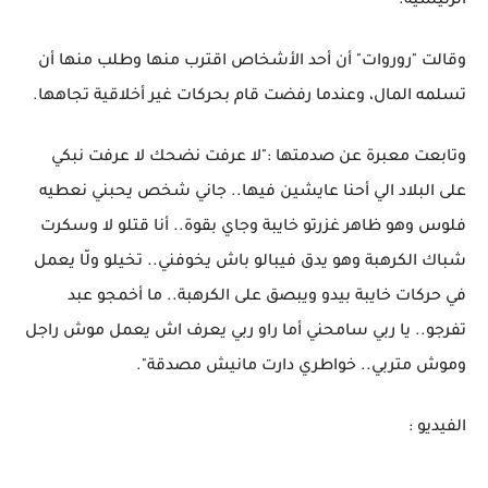
الرئيسية.
وقالت "روروات" أن أحد الأشخاص اقترب منها وطلب منها أن
تسلمه المال، وعندما رفضت قام بحركات غير أخلاقية تجاهها.
وتابعت معبرة عن صدمتها :"لا عرفت نضحك لا عرفت نبكي
على البلاد الي أحنا عايشين فيها.. جاني شخص يحبني نعطيه
فلوس وهو ظاهر غزرتو خايبة وجاي بقوة.. أنا قتلو لا وسكرت
شباك الكرهبة وهو يدق فيبالو باش يخوفني.. تخيلو ولّا يعمل
في حركات خايبة بيدو ويبصق على الكرهبة.. ما أخمجو عبد
تفرجو.. يا ربي سامحني أما راو ربي يعرف اش يعمل موش راجل
وموش متربي.. خواطري دارت مانيش مصدقة".
الفيديو :