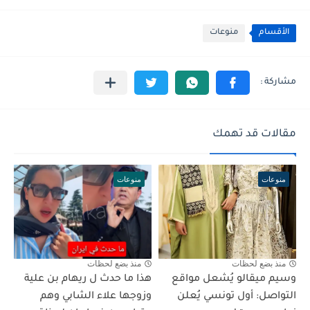
الأقسام
منوعات
مقالات قد تهمك
منوعات
منوعات
منذ بضع لحظات
منذ بضع لحظات
وسيم ميقالو يُشعل مواقع
هذا ما حدث ل ريهام بن علية
التواصل: أول تونسي يُعلن
وزوجها علاء الشابي وهم