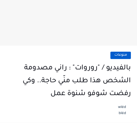
منوعات
بالفيديو / "روروات" : راني مصدومة
الشخص هذا طلب منّي حاجة.. وكي
رفضت شوفو شنوة عمل
wléd
bléd