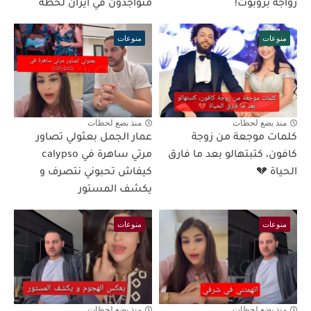
زواجه بروبوت!
متواجدون في ايران لحظة
منوعات
منوعات
منذ بضع لحظات
منذ بضع لحظات
كلمات موجعة من زوجة
عمار الجمل بعثولي تصاور
كافون، كتبتهالو بعد ما فارق
مرتي ساهرة في calypso
الحياة 💔
كيفاش تحبوني نتصرف و
يكشف المستور
منوعات
منوعات
منذ بضع لحظات
منذ بضع لحظات