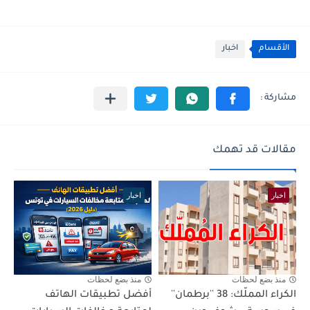
الأقسام
اخبار
مقالات قد تهمك
اخبار
اخبار
منذ بضع لحظات
منذ بضع لحظات
الكراء المملّك: 38 ''برطمان''
أفضل تطبيقات الهاتف