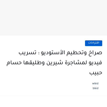
اقتراحات
صراخ وتحطيم الأستوديو : تسريب
فيديو لمشاجرة شيرين وطليقها حسام
حبيب
wléd
bléd