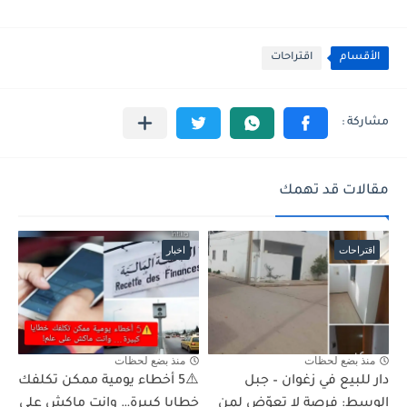
الأقسام
اقتراحات
مقالات قد تهمك
اقتراحات
اخبار
منذ بضع لحظات
منذ بضع لحظات
دار للبيع في زغوان – جبل
⚠️5 أخطاء يومية ممكن تكلفك
الوسط: فرصة لا تعوّض لمن
خطايا كبيرة… وانت ماكش على