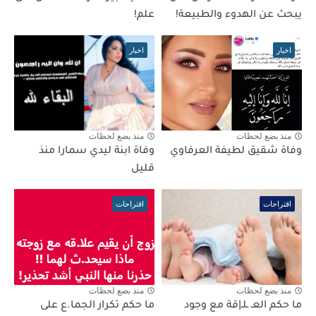
يبحث عن الهدوء والطبيعة!
علم!
اخبار
اخبار
منذ بضع لحظات
منذ بضع لحظات
وفاة شقيق لطيفة العرفاوي
وفاة ابنة ليدي سمارا منذ
قليل
اقتراحات
اقتراحات
منذ بضع لحظات
منذ بضع لحظات
ما حكم العـ ـلـ|قة مع وجود
ما حكم تكرار الجما.ع على