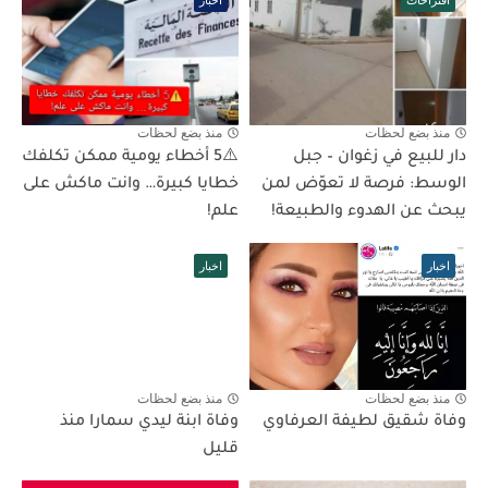
اقتراحات
اخبار
منذ بضع لحظات
منذ بضع لحظات
دار للبيع في زغوان – جبل
⚠️5 أخطاء يومية ممكن تكلفك
الوسط: فرصة لا تعوّض لمن
خطايا كبيرة… وانت ماكش على
يبحث عن الهدوء والطبيعة!
علم!
اخبار
اخبار
منذ بضع لحظات
منذ بضع لحظات
وفاة شقيق لطيفة العرفاوي
وفاة ابنة ليدي سمارا منذ
قليل