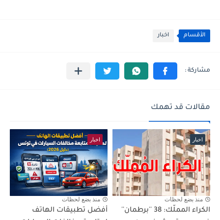
الأقسام
اخبار
مقالات قد تهمك
اخبار
اخبار
منذ بضع لحظات
منذ بضع لحظات
الكراء المملّك: 38 ''برطمان''
أفضل تطبيقات الهاتف