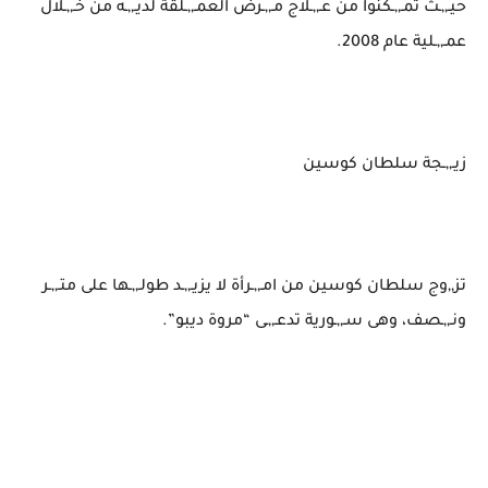
حيـ,,ـث تمـ,,ـكنوا من عـ,,ـلاج مـ,,ـرض العمـ,,ـلقة لديـ,,ـه من خـ,,ـلال
عمـ,,ـلية عام 2008.
زيـ,,ـجة سلطان كوسين
تز,,وج سلطان كوسين من امـ,,ـرأة لا يزيـ,,ـد طولـ,,ـها على متـ,,ـر
ونـ,,ـصف، وهى سـ,,ـورية تدعـ,,ـى “مروة ديبو”.