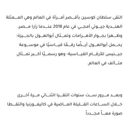
التقى سلطان كوسين بأقـ,,ـصر أمـ,,ـرأة في العالم وهي المـ,,ـمثلة
الهنـ,,ـدية جيـ,,ـوتي أمجـ,,ـي في عام 2018 عنـ,,ـدما زارا مـ,,ـصر،
وظـ,,ـهرا بجـ,,ـوار الأهـ,,ـرامات وتمـ,,ـثال أبوالهـ,,ـول بالجـ,,ـيزة؛
يحـ,,ـمل أبوالهـ,,ـول أيـ,,ـضًا رقـ,,ـمًا قيـ,,ـاسيًا في موسـ,,ـوعة
جيـ,,ـنيس للأرقـ,,ـام القيـ,,ـاسية- وهو رسمـ,,ـيًا أكـ,,ـبر تمـ,,ـثال
متـ,,ـآلف في العالم.
وبعـ,,ـد مـ,,ـرور سـ,,ـت سنوات التقـ,,ـيا الثنـ,,ـائي مـ,,ـرة أخـ,,ـرى
خـ,,ـلال السـ,,ـاعات القـ,,ـليلة المـ,,ـاضية في كاليفـ,,ـورنيا والتقـ,,ـطا
صورة معـ,,ـاً مجـ,,ـدداً