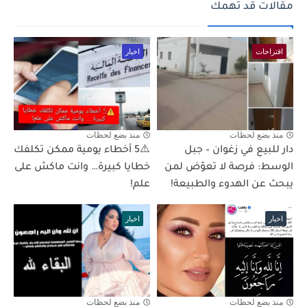
مقالات قد تهمك
اقتراحات
اخبار
منذ بضع لحظات
منذ بضع لحظات
دار للبيع في زغوان – جبل
⚠️5 أخطاء يومية ممكن تكلفك
الوسط: فرصة لا تعوّض لمن
خطايا كبيرة… وانت ماكش على
يبحث عن الهدوء والطبيعة!
علم!
اخبار
اخبار
منذ بضع لحظات
منذ بضع لحظات