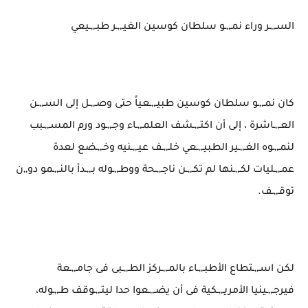
السـ,,ـر وراء نمـ,,ـو سلطان كوسين الغيـ,,ـر طبـ,,ـيعي
كان نمـ,,ـو سلطان كوسين طبيـ,,ـعياً حتى وصـ,,ـل إلى السـ,,ـن
العـ,,ـاشرة ، إلى أن اكتـ,,ـشف العلمـ,,ـاء وجـ,,ـود ورم المسـ,,ـبب
لنمـ,,ـوه الغـ,,ـير الطبيـ,,ـعي خلـ,,ـف عيـ,,ـنيه وخـ,,ـضع لعدة
عمـ,,ـليات لكـ,,ـنها لم تكـ,,ـن ناجـ,,ـحة ووطـ,,ـوله بـ,,ـدأ بالنـ,,ـمو دو,,ن
توقـ,,ـف.
لكن اسـ,,ـتطاع الأطبـ,,ـاء بالمـ,,ـركز الطـ,,ـبى فى جامـ,,ـعة
فيرجـ,,ـينيا الأمريـ,,ـكية فى أن يضـ,,ـعوا حدا ليتـ,,ـوقف طـ,,ـوله،