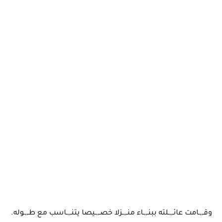
وقـ,,ـامت عائـ,,ـلته ببنـ,,ـاء منـ,,ـزلا خصـ,,ـيصا يتنـ,,ـاسب مع طـ,,ـوله.