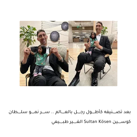
بعد تصـ,,ـنيفه كأطـ,,ـول رجـ,,ـل بالعـ,,ـالم .. سـ,,ـر نمـ,,ـو سلـ,,ـطان
كوسـ,,ـين Sultan Kösen‏ الغـ,,ـير طبـ,,ـيعي