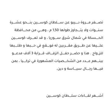
تصـ,,ـغر مـ,,ـروة دـ,,ـيبو عن سـ,,ـلطان كوسـ,,ـين بنـ,,ـحو عشـ,,ـرة
سنـ,,ـوات ولا يتـ,,ـجاوز طولها 1,50 م ، وهـ,,ـي من محـ,,ـافظة
الحـ,,ـسكة في شمال شرق سـ,,ـوريا ، و قد تعـ,,ـرف كوسـ,,ـين
علـ,,ـيها عن طـ,,ـريق مقـ,,ـربين له فوـ,,ـقع في حـ,,ـبها و طلـ,,ـبها
للز,,واج . هذا و حضـ,,ـر حفـ,,ـل الزفـ,,ـاف قـ,,ـرابة 3 آلاف مدعـ,,ـو
بينـ,,ـهم عـ,,ـدد من الشخـ,,ـصيات المشهورة في تركـ,,ـيا ، بمن
فيـ,,ـها رجـ,,ـال سيـ,,ـاسة و دين.
أشـ,,ـهر لقـ,,ـاءات سلـ,,ـطان كوسـ,,ـين