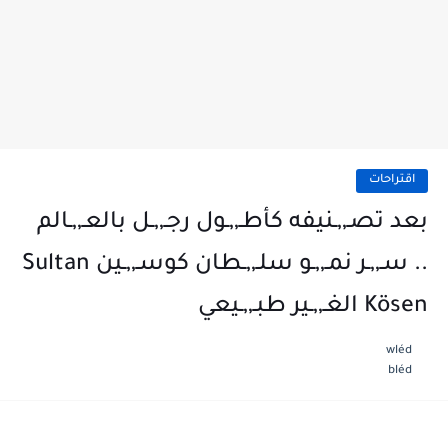
اقتراحات
بعد تصـ,,ـنيفه كأطـ,,ـول رجـ,,ـل بالعـ,,ـالم
.. سـ,,ـر نمـ,,ـو سلـ,,ـطان كوسـ,,ـين Sultan
Kösen‏ الغـ,,ـير طبـ,,ـيعي
wléd
bléd