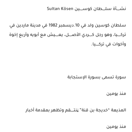
نشـ,,ـأة سلـ,,ـطان كوسـ,,ـين Sultan Kösen‏
سلطان كوسين ولد في 10.ديسمبر 1982 في مدينة ماردين في
تركـ,,ـيا، وهو رجل كـ,,ـردي الأصـ,,ـل، يعـ,,ـيش مع أبويه وأربع إخوة
وأخوات في تركـ,,ـيا.
سورة تسمى بسورة الإستجابة
منذ يومين
المذيعة “خديجة بن قنة” ټنتـ,,ـقم وتظهر بمقدمة أخبار
منذ يومين