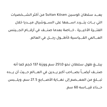
يعـ,,ـد سلطان كوسين Sultan Kösen‏ من أكثر الشـ,,ـخصيات
التي بـ,,ـات يتـ,,ـردد اسـ,,ـمها على السـ,,ـوشيال ميـ,,ـديا خلال
الفتـ,,ـرة الأخيـ,,ـرة ، خـ,,ـاصة بعدما صنـ,,ـف في أرقـ,,ـام الجـ,,ـينس
العـ,,ـالمي القـ,,ـياسية كأطـ,,ـول رجـ,,ـل في العالم.
يبلـ,,ـغ طول سلطان نحو 251,0 سم.ووزنة 137 كجم كما أنه
صنـ,,ـف أيضـ,,ـاً بصـ,,ـاحب أكبر يـ,,ـدين في العـ,,ـالم حـ,,ـيث أن يـ,,ـده
تبـ,,ـلغ من المعـ,,ـصم إلى نهـ,,ـاية الأصـ,,ـابع 27.5 سم، ويلـ,,ـبس
حـ,,ـذاء قيـ,,ـاسه 60 سم.