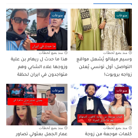
منوعات
منوعات
منذ بضع لحظات
منذ بضع لحظات
وسيم ميقالو يُشعل مواقع
هذا ما حدث ل ريهام بن علية
التواصل: أول تونسي يُعلن
وزوجها علاء الشابي وهم
زواجه بروبوت!
متواجدون في ايران لحظة
منوعات
منوعات
منذ بضع لحظات
منذ بضع لحظات
كلمات موجعة من زوجة
عمار الجمل بعثولي تصاور