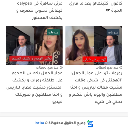
كافون، كتبتهالو بعد ما فارق
مرتي ساهرة في calypso
الحياة 💔
كيفاش تحبوني نتصرف و
يكشف المستور
منوعات
منوعات
منذ بضع لحظات
منذ بضع لحظات
روروات ترد على عمار الجمل:
عمار الجمل يكعس الهجوم
"اتهمتني في شرفي وقلت
على طلقته رورات و يكشف
مشيت معاك لباريس و احنا
المستور مشيت معايا لباريس
مطلقين واليوم باش نتكلم و
و احنا مطلقين و صورتلك
نحكي كل شيء
فيديو
جميع الحقوق محفوظة ©
Intika