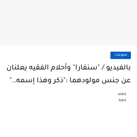
منوعات
بالفيديو / "سنفارا" وأحلام الفقيه يعلنان
عن جنس مولودهما :"ذكر وهذا إسمه.."
wléd
bléd