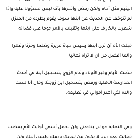
اليتيم مثل أخاه ولكن رفض وأخبرها بأنه ليس مسؤولا عليه وإذا
لم تتوقف عن الحديث عن أبنها سوف يقوم بطرده من المنزل
شعرت بالخۏف على ابنها وتقبلت بالأمر خوفا على فقدانه
قبلت الأم أن ترى أبنها يعيش حياة مريرة وظلما وحزنا وقهرا
وألما أفضل من أن لا ترأه نهائيا
مضت الأيام وكبر الأولاد وقام الزوج بتسجيل أبنه في أحدث
المدارسة الأهليه ورفض بتسجيل ابن زوجته وقال أنا لست
والده لكي أهدر أموالي في تعليمه.
وفي النهاية هو لن ينفعني ولن يحمل أسمي أجابت الأم پغضب
فقالت نعم ربما لا يكون من لحمك ودمك وليس أبنك ولن