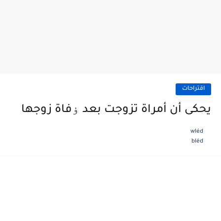
اقتراحات
يحكى أن أمراة تزوجت بعد ۏفاة زوجها
wléd
bléd