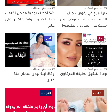
منذ بضع لحظات
منذ بضع لحظات
دار للبيع في زغوان – جبل
⚠️5 أخطاء يومية ممكن تكلفك
الوسط: فرصة لا تعوّض لمن
خطايا كبيرة… وانت ماكش على
يبحث عن الهدوء والطبيعة!
علم!
اخبار
اخبار
منذ بضع لحظات
منذ بضع لحظات
وفاة شقيق لطيفة العرفاوي
وفاة ابنة ليدي سمارا منذ
قليل
اقتراحات
اقتراحات