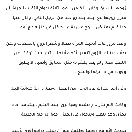
زوجها السابق وكان يبلغ من العمر ثلاثة أعوام انتقلت المرأة إلى
منزل زوجها مع أبنها بعد زواجها من الرجل الثاني. وكان غنيا
جدا فلم يعترض الزوج على بقاء الطفل في منزله مع أمه
وبعد مرور عاما أنجبت المرأة طفلا وشعر الزوج بالسعادة ولكن
بدأت مشاعر الزوج تتغير بأتجاه أبنها اليتيم. حيث توقف عن
اللعب معه ولم يعد يهتم به مثل السابق وأصبح لا يطيق
وجوده في م،، نزله الواسع .
وفي أحد المرات عاد الرجل من العمل ومعه دراجة هوائية لأبنه
وكانت الأم تتأل،، م بشدة وهيا ترى أبنها اليتيم ..يشاهد أخاه
بحزن وهو يلعب ويتجول في المنزل فوق دراجته الجديدة.
تحدثت الأم مع زوجها وطلبت منه أن يجلب دراجة أخرى لأبنها