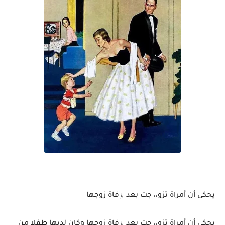
يحكى أن أمراة تزو،، جت بعد ۏفاة زوجها
يحكى أن أمراة تزو،، جت بعد ۏفاة زوجها وكان لديها طفلا من