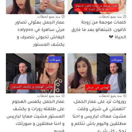
منذ بضع لحظات
منذ بضع لحظات
كلمات موجعة من زوجة
عمار الجمل بعثولي تصاور
كافون، كتبتهالو بعد ما فارق
مرتي ساهرة في calypso
الحياة 💔
كيفاش تحبوني نتصرف و
يكشف المستور
منوعات
منوعات
منذ بضع لحظات
منذ بضع لحظات
روروات ترد على عمار الجمل:
عمار الجمل يكعس الهجوم
"اتهمتني في شرفي وقلت
على طلقته رورات و يكشف
مشيت معاك لباريس و احنا
المستور مشيت معايا لباريس
مطلقين واليوم باش نتكلم و
و احنا مطلقين و صورتلك
نحكي كل شيء
فيديو