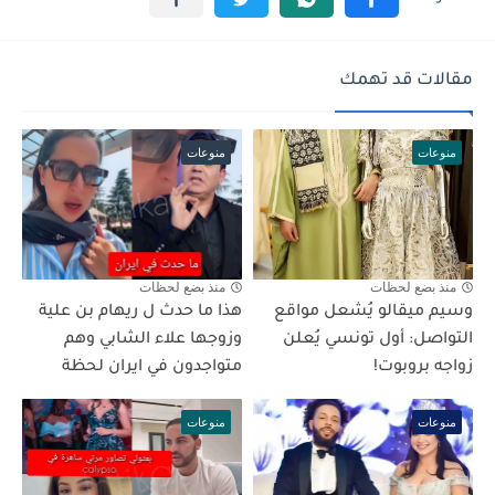
مقالات قد تهمك
منوعات
منوعات
منذ بضع لحظات
منذ بضع لحظات
وسيم ميقالو يُشعل مواقع
هذا ما حدث ل ريهام بن علية
التواصل: أول تونسي يُعلن
وزوجها علاء الشابي وهم
زواجه بروبوت!
متواجدون في ايران لحظة
منوعات
منوعات